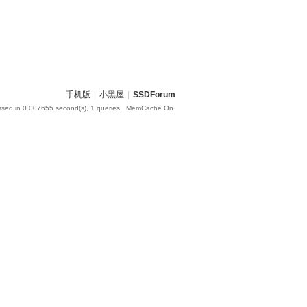
手机版
|
小黑屋
|
SSDForum
ssed in 0.007655 second(s), 1 queries , MemCache On.