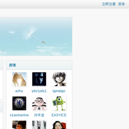
立即注册
登录
好友
azhu
yds1yds1
lgmalgo
x1wolverine
河卒道
EASYICE