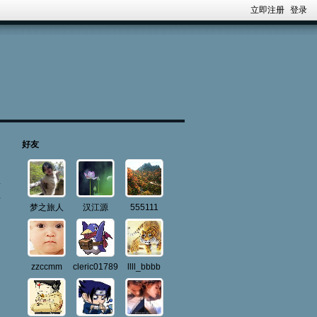
立即注册
登录
好友
料
梦之旅人
汉江源
555111
zzccmm
cleric01789
llll_bbbb