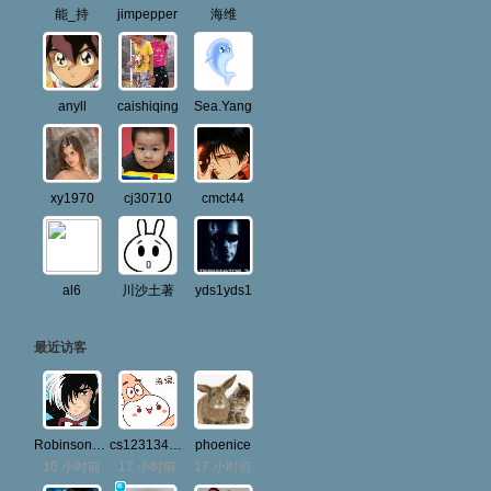
能_持
jimpepper
海维
anyll
caishiqing
Sea.Yang
xy1970
cj30710
cmct44
多
al6
川沙土著
yds1yds1
最近访客
Robinson1893
cs123134936
phoenice
10 小时前
17 小时前
17 小时前