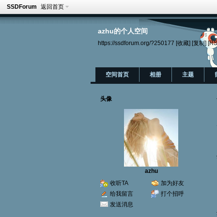
SSDForum
返回首页
azhu的个人空间
https://ssdforum.org/?250177
[收藏]
[复制]
[RS
空间首页
相册
主题
头像
azhu
收听TA
加为好友
给我留言
打个招呼
发送消息