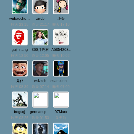
部
wubaochong
zjycb
矛头
昨天 23:15
昨天 21:17
昨天 17:10
gujinliang
360月亮石
A5854208a
昨天 12:50
昨天 12:05
昨天 10:02
鬼仆
wdzzsh
seanconnery
昨天 08:39
昨天 07:14
昨天 07:09
frogsqj
germanspirit121
97Marx
昨天 03:25
昨天 01:53
3 天前