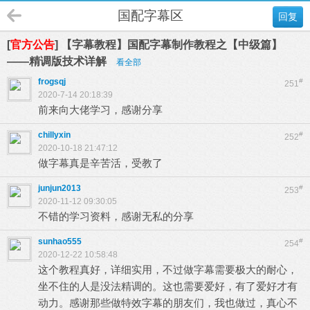
国配字幕区
回复
[
官方公告
] 【字幕教程】国配字幕制作教程之【中级篇】
——精调版技术详解
看全部
frogsqj
#
251
2020-7-14 20:18:39
前来向大佬学习，感谢分享
chillyxin
#
252
2020-10-18 21:47:12
做字幕真是辛苦活，受教了
junjun2013
#
253
2020-11-12 09:30:05
不错的学习资料，感谢无私的分享
sunhao555
#
254
2020-12-22 10:58:48
这个教程真好，详细实用，不过做字幕需要极大的耐心，
坐不住的人是没法精调的。这也需要爱好，有了爱好才有
动力。感谢那些做特效字幕的朋友们，我也做过，真心不